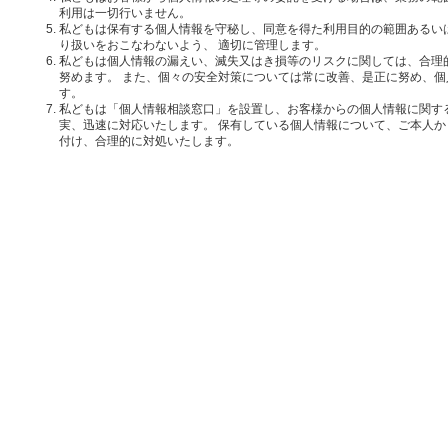
利用は一切行いません。
私どもは保有する個人情報を守秘し、同意を得た利用目的の範囲あるい
り扱いをおこなわないよう、 適切に管理します。
私どもは個人情報の漏えい、滅失又はき損等のリスクに関しては、合理
努めます。 また、個々の安全対策については常に改善、是正に努め、
す。
私どもは「個人情報相談窓口」を設置し、お客様からの個人情報に関す
実、迅速に対応いたします。 保有している個人情報について、ご本人
付け、合理的に対処いたします。